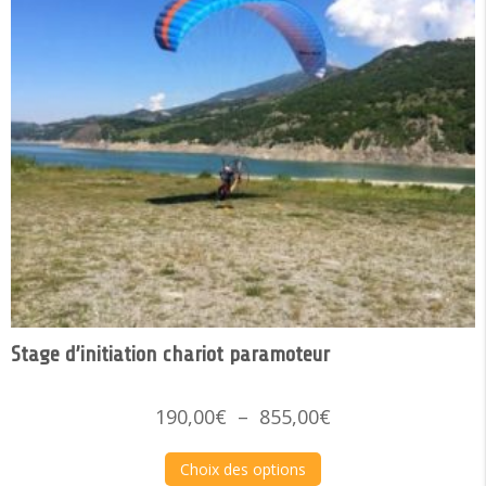
Stage d’initiation chariot paramoteur
Plage
190,00
€
–
855,00
€
de
prix :
Choix des options