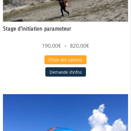
Stage d’initiation paramoteur
Plage
190,00
€
–
820,00
€
de
prix :
Choix des options
190,00€
Demande d'infos
à
820,00€