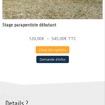
Stage parapentiste débutant
Plage
120,00
€
–
545,00
€
TTC
de
prix :
Choix des options
120,00€
Demande d'infos
à
545,00€
details
Details ?