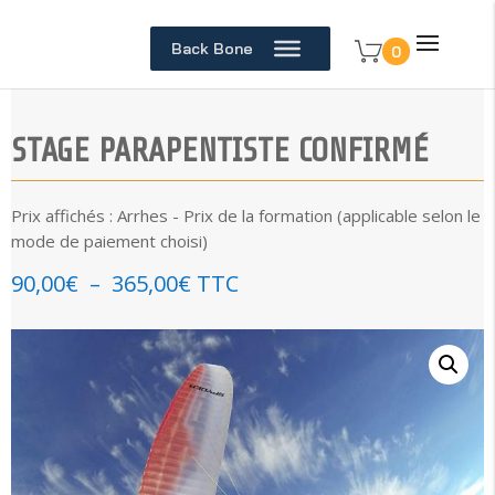
Back Bone
0
STAGE PARAPENTISTE CONFIRMÉ
Prix affichés : Arrhes - Prix de la formation (applicable selon le
mode de paiement choisi)
Plage
90,00
€
–
365,00
€
TTC
de
prix :
90,00€
à
365,00€