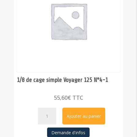
1/8 de cage simple Voyager 125 N°4-1
55,60
€
TTC
quantité
Ajouter au panier
de
1/8
Demande d'infos
de