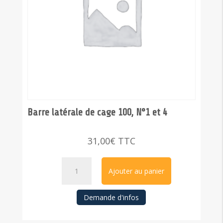
Barre latérale de cage 100, N°1 et 4
31,00
€
TTC
quantité
Ajouter au panier
de
Barre
Demande d'infos
latérale
de