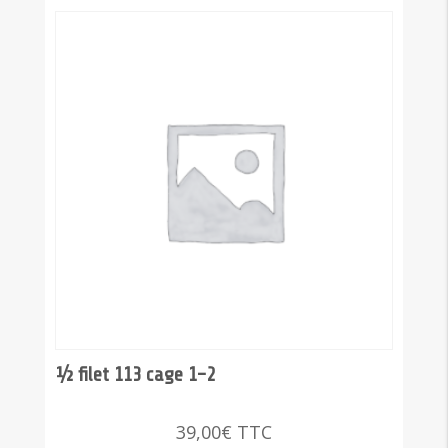
4
½ filet 113 cage 1-2
39,00
€
TTC