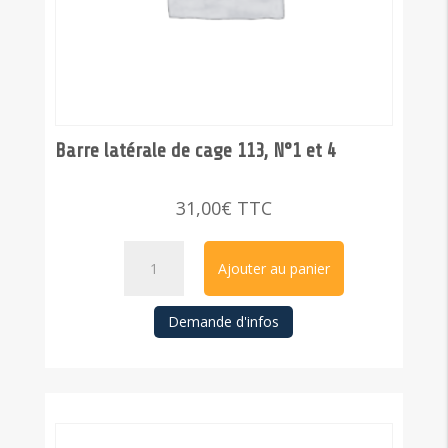
Barre latérale de cage 113, N°1 et 4
31,00
€
TTC
quantité
Ajouter au panier
de
Barre
Demande d'infos
latérale
de
cage
113,
N°1