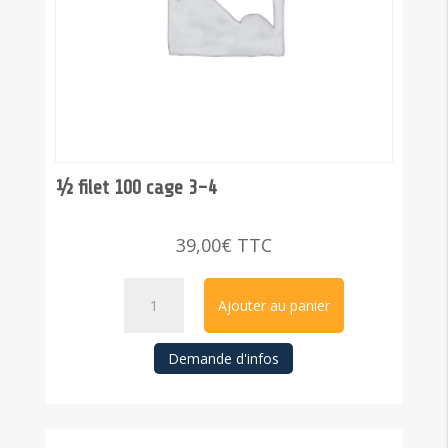
½ filet 100 cage 3-4
39,00
€
TTC
quantité
Ajouter au panier
de
½
Demande d'infos
filet
100
cage
3-