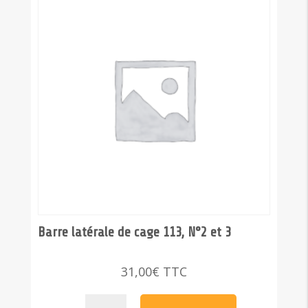
et
4
Barre latérale de cage 113, N°2 et 3
31,00
€
TTC
quantité