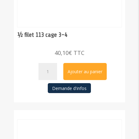
½ filet 113 cage 3-4
40,10
€
TTC
quantité
Ajouter au panier
de
½
Demande d'infos
filet
113
cage
3-
4