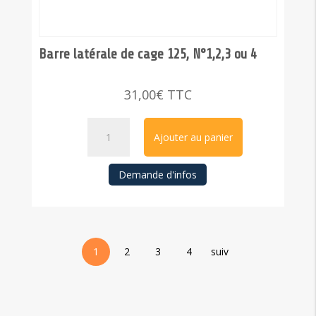
Barre latérale de cage 125, N°1,2,3 ou 4
31,00
€
TTC
quantité
Ajouter au panier
de
Barre
Demande d'infos
latérale
de
cage
125,
1
2
3
4
suiv
N°1,2,3
ou
4