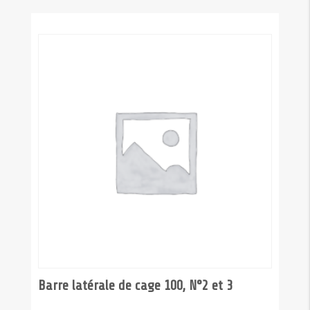
cage
100,
N°1
et
4
Barre latérale de cage 100, N°2 et 3