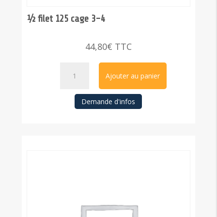
½ filet 125 cage 3-4
44,80
€
TTC
quantité
Ajouter au panier
de
½
Demande d'infos
filet
125
cage
3-
4