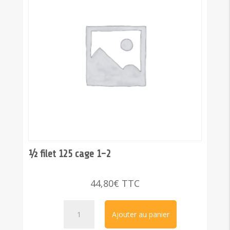
½ filet 125 cage 1-2
44,80
€
TTC
quantité
Ajouter au panier
de