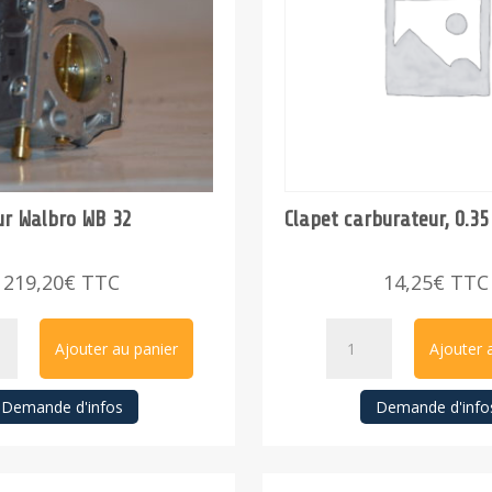
ur Walbro WB 32
Clapet carburateur, 0.35
219,20
€
TTC
14,25
€
TTC
té
quantité
Ajouter au panier
Ajouter 
de
ateur
Clapet
Demande d'infos
Demande d'info
o
carburateur,
0.35