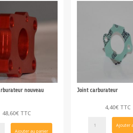
arburateur nouveau
Joint carburateur
4,40
€
TTC
48,60
€
TTC
quantité
Ajouter 
té
de
Ajouter au panier