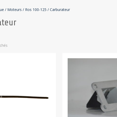
que
/
Moteurs
/
Ros 100-125
/
Carburateur
ateur
ichés