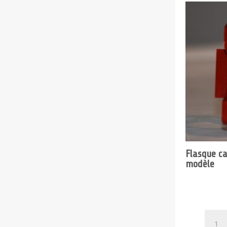
Flasque c
modèle
quanti