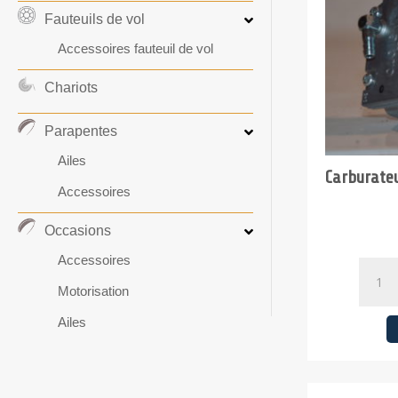
Fauteuils de vol
Accessoires fauteuil de vol
Chariots
Parapentes
Ailes
Carburate
Accessoires
Occasions
Accessoires
quanti
de
Motorisation
Carbur
Ailes
Walbr
WB
32