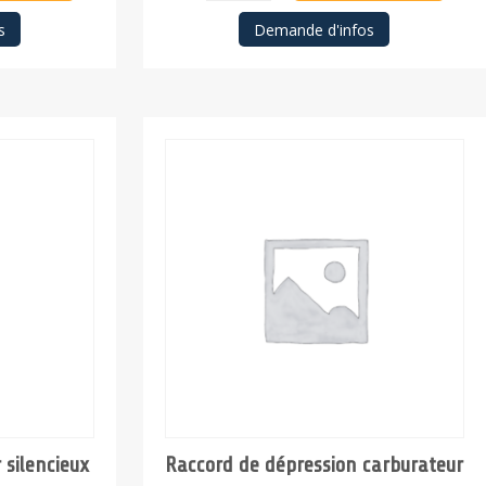
Joint
s
Demande d'infos
fin,
carter/boite
à
clapets
 silencieux
Raccord de dépression carburateur