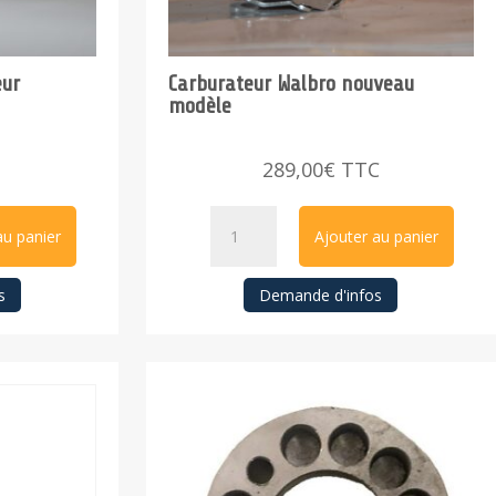
eur
Carburateur Walbro nouveau
modèle
289,00
€
TTC
quantité
au panier
Ajouter au panier
de
Carburateur
s
Demande d'infos
Walbro
nouveau
modèle