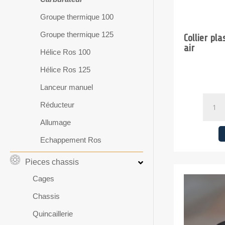
Groupe thermique 100
Groupe thermique 125
Collier pla
air
Hélice Ros 100
Hélice Ros 125
Lanceur manuel
quanti
Réducteur
de
Allumage
Collier
plasti
Echappement Ros
de
Pieces chassis
sécurit
boite
Cages
à
Chassis
air
Quincaillerie