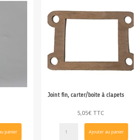
Joint fin, carter/boite à clapets
5,05
€
TTC
quantité
au panier
Ajouter au panier
de