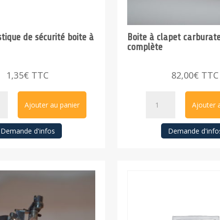
stique de sécurité boite à
Boite à clapet carburat
complète
1,35
€
TTC
82,00
€
TTC
té
quantité
Ajouter au panier
Ajouter 
de
Boite
Demande d'infos
Demande d'info
que
à
clapet
é
carburateur
complète