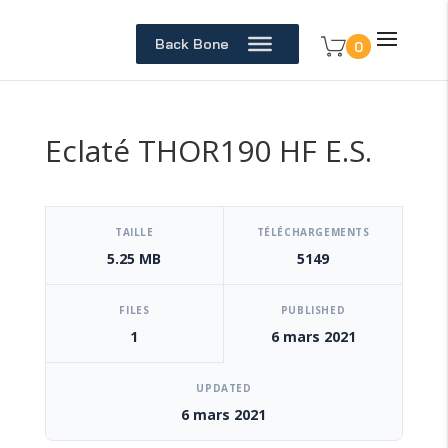
Back Bone
0
Eclaté THOR190 HF E.S.
[video_player_1200x800]
TAILLE
TÉLÉCHARGEMENTS
5.25 MB
5149
FILES
PUBLISHED
1
6 mars 2021
UPDATED
6 mars 2021