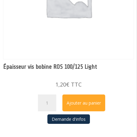
Épaisseur vis bobine ROS 100/125 Light
1,20
€
TTC
quantité
Ajouter au panier
de
Épaisseur
Demande d'infos
vis
bobine