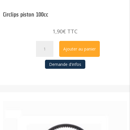
Circlips piston 100cc
1,90
€
TTC
quantité
Ajouter au panier
de
Circlips
Demande d'infos
piston
100cc