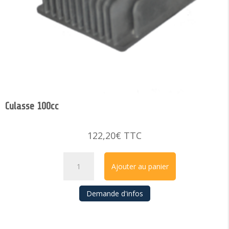
Culasse 100cc
122,20
€
TTC
quantité
Ajouter au panier
de
Culasse
Demande d'infos
100cc