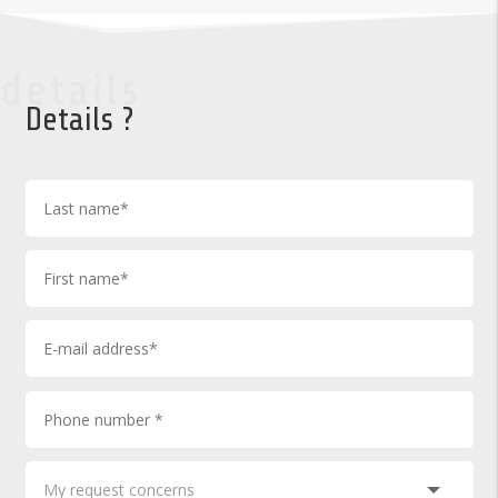
details
Details ?