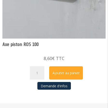
Axe piston ROS 100
8,60
€
TTC
quantité
Ajouter au panier
de
Axe
Demande d'infos
piston
ROS
100