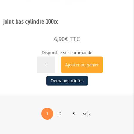
joint bas cylindre 100cc
6,90
€
TTC
Disponible sur commande
quantité
Ajouter au panier
de
joint
Demande d'infos
bas
cylindre
100cc
1
2
3
suiv