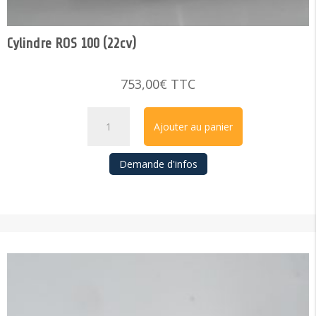
Cylindre ROS 100 (22cv)
753,00
€
TTC
quantité
Ajouter au panier
de
Cylindre
Demande d'infos
ROS
100
(22cv)