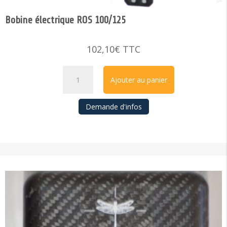
Bobine électrique ROS 100/125
102,10
€
TTC
quantité
Ajouter au panier
de
Bobine
Demande d'infos
électrique
ROS
100/125