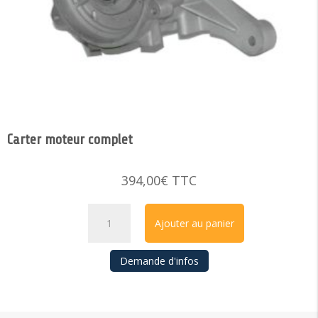
Carter moteur complet
394,00
€
TTC
quantité
Ajouter au panier
de
Carter
Demande d'infos
moteur
complet