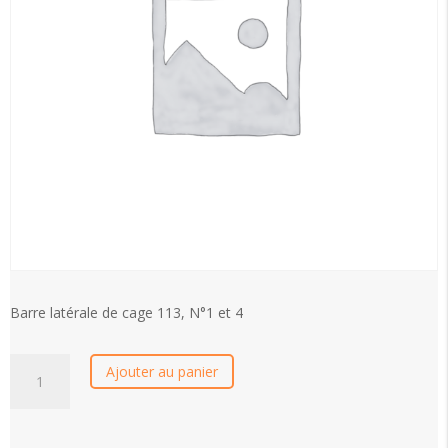
Barre latérale de cage 113, N°1 et 4
Barre
Ajouter au panier
latérale
de
cage