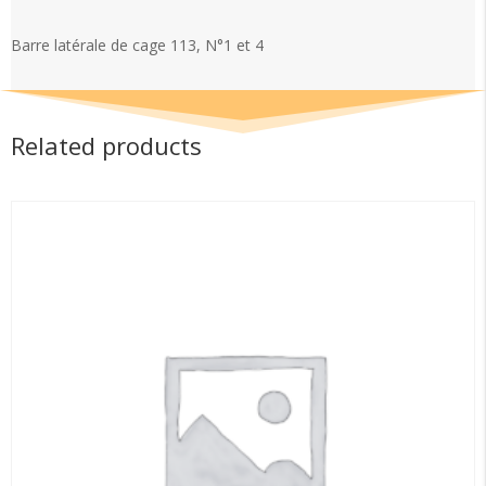
113,
N°1
Barre latérale de cage 113, N°1 et 4
et
4
quantity
Related products