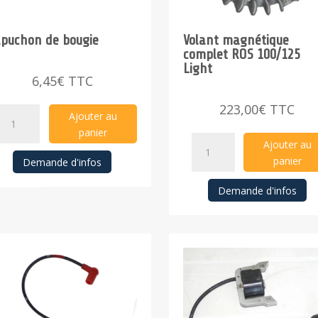
apuchon de bougie
Volant magnétique
complet ROS 100/125
Light
6,45
€
TTC
223,00
€
TTC
Capuchon
Ajouter au
de
panier
Volant
Ajouter au
bougie
magnétique
panier
Demande d'infos
quantity
complet
Demande d'infos
ROS
100/125
Light
quantity