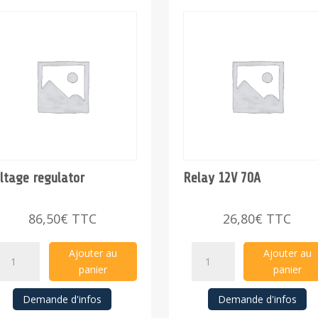
ltage regulator
Relay 12V 70A
86,50
€
TTC
26,80
€
TTC
Voltage
Relay
Ajouter au
Ajouter au
regulator
12V
panier
panier
quantity
70A
Demande d'infos
Demande d'infos
quantity