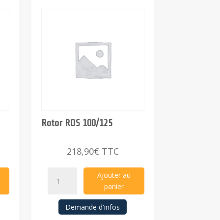
Rotor ROS 100/125
218,90
€
TTC
Rotor
Ajouter au
ROS
panier
100/125
Demande d'infos
quantity