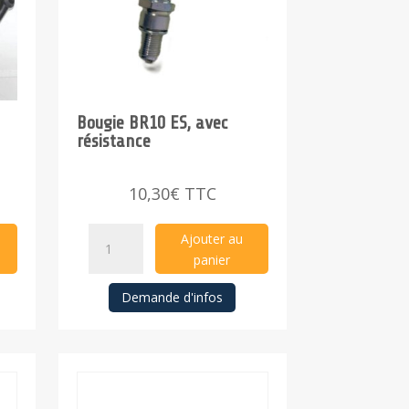
Bougie BR10 ES, avec
résistance
10,30
€
TTC
Bougie
Ajouter au
BR10
panier
ES,
Demande d'infos
avec
résistance
quantity