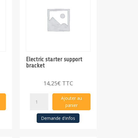
Electric starter support
bracket
14,25
€
TTC
Electric
Ajouter au
starter
panier
support
Demande d'infos
bracket
quantity