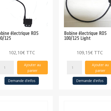
bine électrique ROS
Bobine électrique ROS
00/125
100/125 Light
102,10
€
TTC
109,15
€
TTC
Bobine
Bobine
Ajouter au
Ajouter au
électrique
électrique
panier
panier
ROS
ROS
Demande d'infos
Demande d'infos
100/125
100/125
quantity
Light
quantity