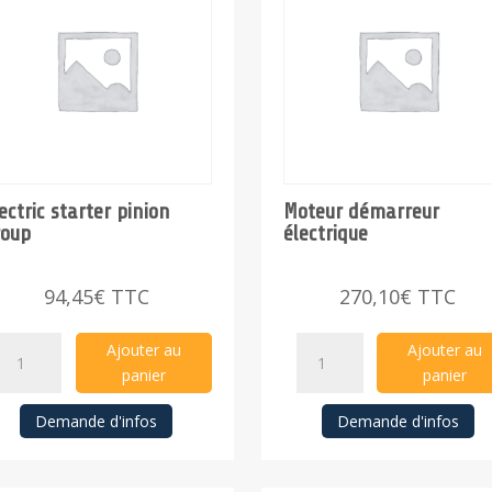
ectric starter pinion
Moteur démarreur
roup
électrique
94,45
€
TTC
270,10
€
TTC
Electric
Moteur
Ajouter au
Ajouter au
starter
démarreur
panier
panier
pinion
électrique
Demande d'infos
Demande d'infos
group
quantity
quantity