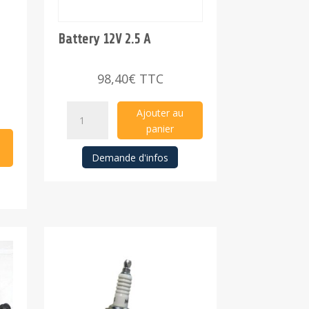
Battery 12V 2.5 A
98,40
€
TTC
Battery
Ajouter au
12V
panier
2.5
Demande d'infos
A
quantity