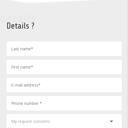
details
Details ?