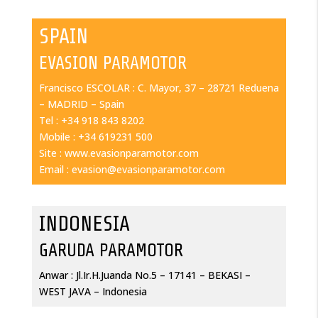
SPAIN
EVASION PARAMOTOR
Francisco ESCOLAR : C. Mayor, 37 – 28721 Reduena
– MADRID – Spain
Tel : +34 918 843 8202
Mobile : +34 619231 500
Site : www.evasionparamotor.com
Email : evasion@evasionparamotor.com
INDONESIA
GARUDA PARAMOTOR
Anwar : Jl.Ir.H.Juanda No.5 – 17141 – BEKASI –
WEST JAVA – Indonesia