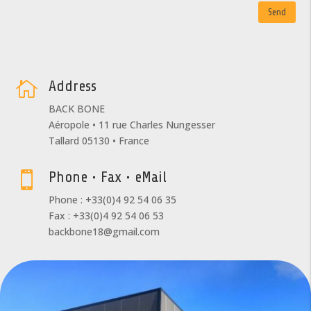
Send
Address

BACK BONE
Aéropole • 11 rue Charles Nungesser
Tallard 05130 • France
Phone • Fax • eMail

Phone : +33(0)4 92 54 06 35
Fax : +33(0)4 92 54 06 53
backbone18@gmail.com