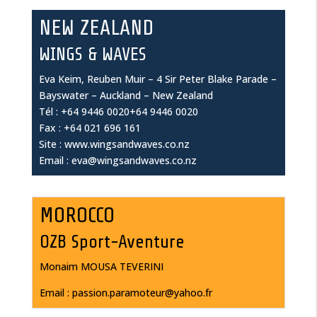
NEW ZEALAND
WINGS & WAVES
Eva Keim, Reuben Muir – 4 Sir Peter Blake Parade –
Bayswater – Auckland – New Zealand
Tél : +64 9446 0020+64 9446 0020
Fax : +64 021 696 161
Site : www.wingsandwaves.co.nz
Email : eva@wingsandwaves.co.nz
MOROCCO
OZB Sport-Aventure
Monaim MOUSA TEVERINI
Email : passion.paramoteur@yahoo.fr