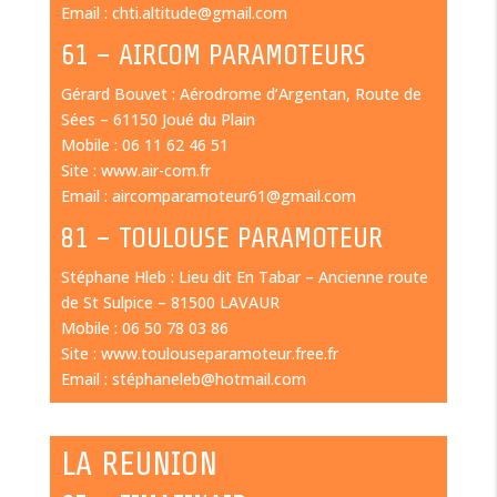
Email : chti.altitude@gmail.com
61 – AIRCOM PARAMOTEURS
Gérard Bouvet : Aérodrome d’Argentan, Route de
Sées – 61150 Joué du Plain
Mobile : 06 11 62 46 51
Site : www.air-com.fr
Email : aircomparamoteur61@gmail.com
81 – TOULOUSE PARAMOTEUR
Stéphane Hleb : Lieu dit En Tabar – Ancienne route
de St Sulpice – 81500 LAVAUR
Mobile : 06 50 78 03 86
Site : www.toulouseparamoteur.free.fr
Email : stéphaneleb@hotmail.com
LA REUNION