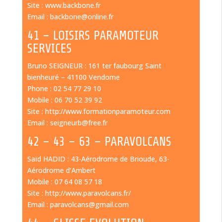
Site : www.backbone.fr
Email : backbone@online.fr
41 – LOISIRS PARAMOTEUR
SERVICES
Bruno SEIGNEUR : 161 ter faubourg Saint
bienheuré – 41100 Vendome
Phone : 02 54 77 29 10
Mobile : 06 70 52 39 92
Site : http://www.formationparamoteur.com
Email : seigneurb@free.fr
42 – 43 – 63 – PARAVOLCANS
Saïd HADID : 43-Aérodrome de Brioude, 63-
Aérodrome d’Ambert
Mobile : 07 64 08 57 18
Site : http://www.paravolcans.fr/
Email : paravolcans@gmail.com