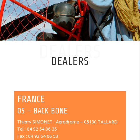
DEALERS
DEALERS
FRANCE
05 – BACK BONE
Thierry SIMONET : Aérodrome – 05130 TALLARD
Tel : 04 92 54 06 35
Fax : 04 92 54 06 53