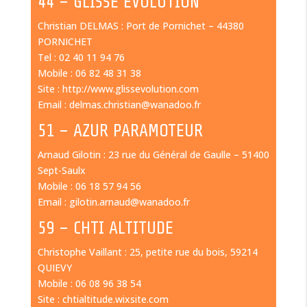
44 – GLISSE EVOLUTION
Christian DELMAS : Port de Pornichet – 44380
PORNICHET
Tel : 02 40 11 94 76
Mobile : 06 82 48 31 38
Site : http://www.glissevolution.com
Email : delmas.christian@wanadoo.fr
51 – AZUR PARAMOTEUR
Arnaud Gilotin : 23 rue du Général de Gaulle – 51400
Sept-Saulx
Mobile : 06 18 57 94 56
Email : gilotin.arnaud@wanadoo.fr
59 – CHTI ALTITUDE
Christophe Vaillant : 25, petite rue du bois, 59214
QUIEVY
Mobile : 06 08 96 38 54
Site : chtialtitude.wixsite.com