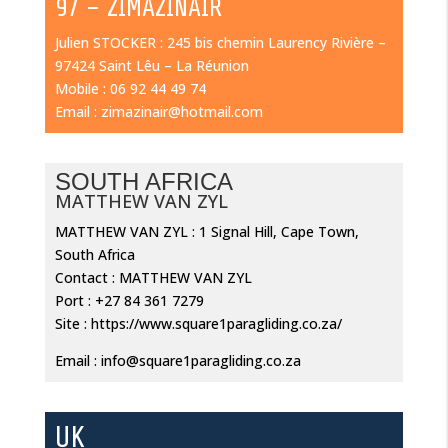
97 – ZIMAZINAIR
Julien STOCKER : 245 bis chemin Laurency Rivière –
97424 Saint Lêu – La Réunion
Mobile : 06 92 44 49 74
Email : zimazinair@hotmail.com
SOUTH AFRICA
MATTHEW VAN ZYL
MATTHEW VAN ZYL : 1 Signal Hill, Cape Town,
South Africa
Contact : MATTHEW VAN ZYL
Port : +27 84 361 7279
Site :
https://www.square1paragliding.co.za/
Email : info@square1paragliding.co.za
UK