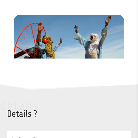
details
Details ?