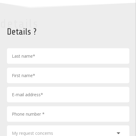
details
Details ?