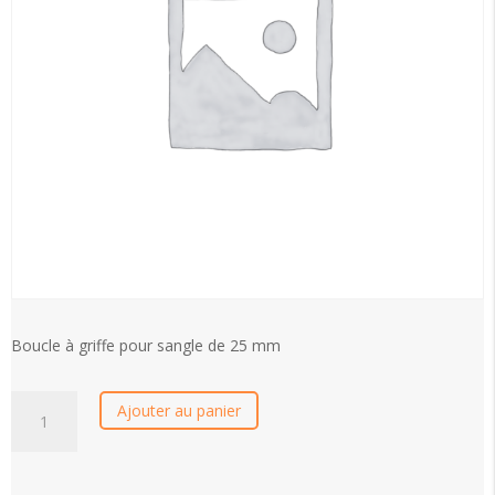
Boucle à griffe pour sangle de 25 mm
quantité
Ajouter au panier
de
Boucle
à