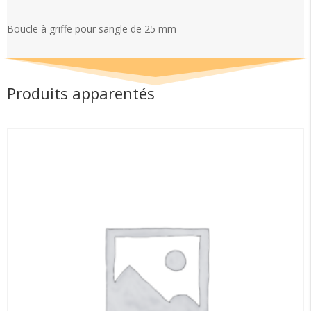
griffe
pour
Boucle à griffe pour sangle de 25 mm
sangle
de
25
mm
Produits apparentés