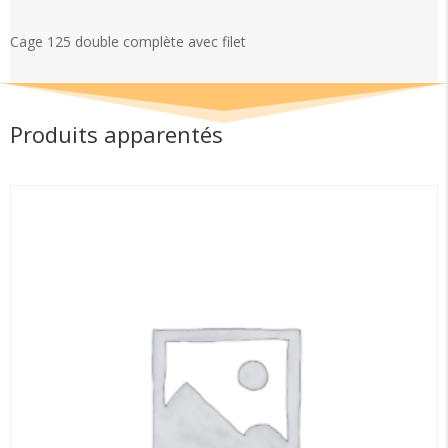
double
complète
Cage 125 double complète avec filet
avec
filet
Produits apparentés