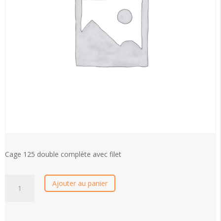
Cage 125 double complète avec filet
quantité
Ajouter au panier
de
Cage
125