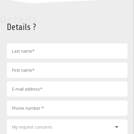
details
Details ?