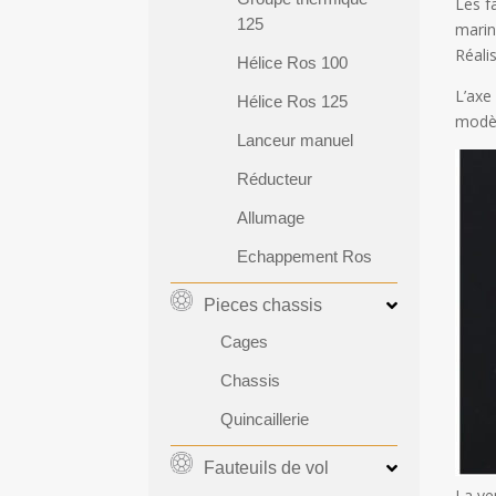
Les f
125
marin
Réali
Hélice Ros 100
L’axe
Hélice Ros 125
modèl
Lanceur manuel
Réducteur
Allumage
Echappement Ros
Pieces chassis
Cages
Chassis
Quincaillerie
Fauteuils de vol
La ve