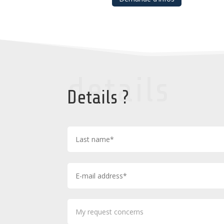
details
Details ?