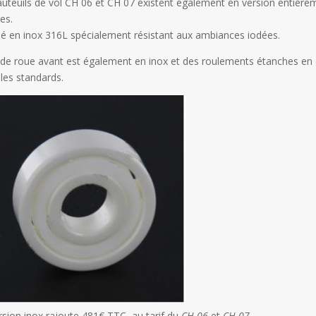
auteuils de vol CH 06 et CH 07 existent également en version entière
es.
sé en inox 316L spécialement résistant aux ambiances iodées.
 de roue avant est également en inox et des roulements étanches en 
es standards.
rsion inox rajoute 481€ TTC au tarif du
CH 06
et
CH 07