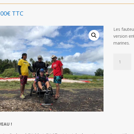
,00
€
TTC
Les fauteu
version en
marines.
quantité
de
CH
INOX
-
Option
fauteuil
de
vol
Handivol
EAU !
Inox