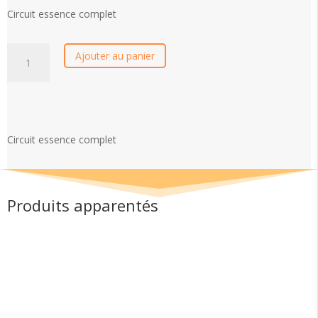
Circuit essence complet
quantité
Ajouter au panier
de
Circuit
essence
complet
Circuit essence complet
Produits apparentés