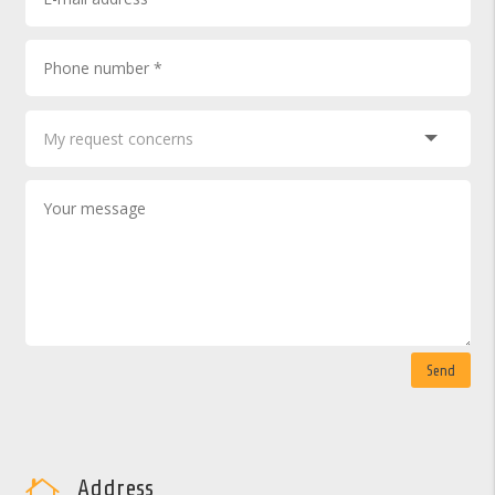
Send
Address
