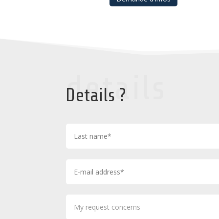
details
Details ?