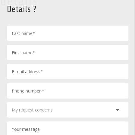
details
Details ?