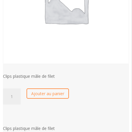
Clips plastique mâle de filet
quantité
Ajouter au panier
de
Clips
plastique
mâle
de
Clips plastique mâle de filet