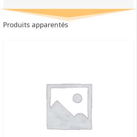
filet
Produits apparentés