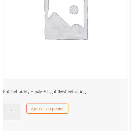
Ratchet pulley + axle + Light flywheel spring
Ratchet
Ajouter au panier
pulley
+
axle