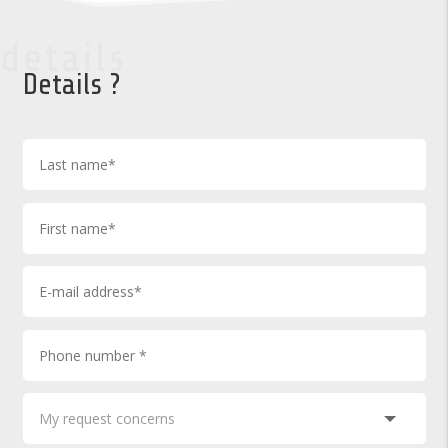
details
Details ?