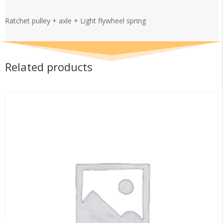
+
Light
Ratchet pulley + axle + Light flywheel spring
flywheel
spring
quantity
Related products