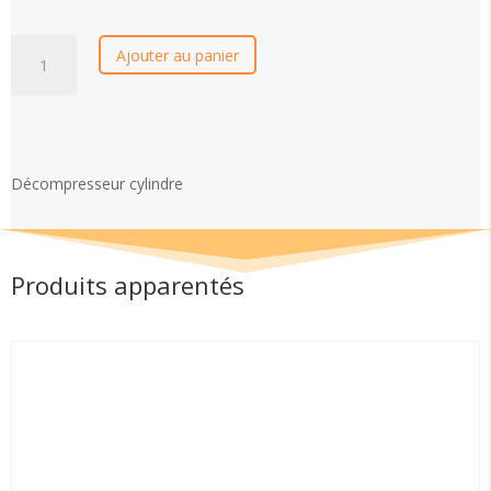
quantité
Ajouter au panier
de
Décompresseur
cylindre
Décompresseur cylindre
Produits apparentés