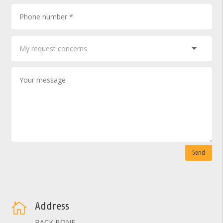
Send
Address

BACK BONE