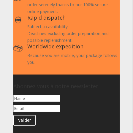
order serenely thanks to our 100% secure
online payment.
Rapid dispatch
Subject to availability.
Deadlines excluding order preparation and
possible replenishment.
Worldwide expedition
Because you are mobile, your package follows
you.
Abonnez vous à notre newsletter
Valider