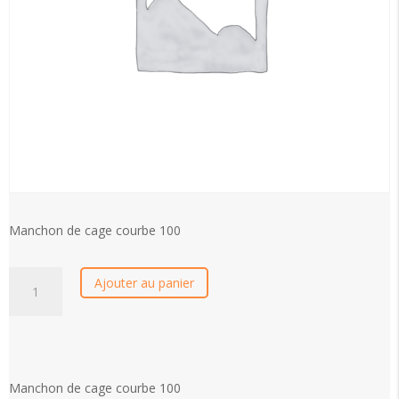
Manchon de cage courbe 100
Manchon
Ajouter au panier
de
cage
courbe
100
quantity
Manchon de cage courbe 100