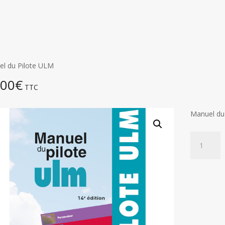
l du Pilote ULM
,00
€
TTC
Manuel du 
quantité
de
Manuel
du
Pilote
ULM