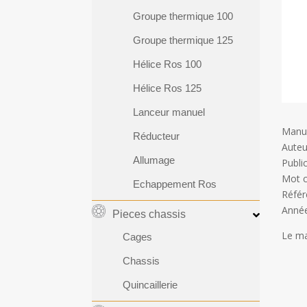
Groupe thermique 100
Groupe thermique 125
Hélice Ros 100
Hélice Ros 125
Lanceur manuel
Manue
Réducteur
Auteu
Allumage
Publi
Mot c
Echappement Ros
Référ
Année
Pieces chassis
Le ma
Cages
Chassis
Quincaillerie