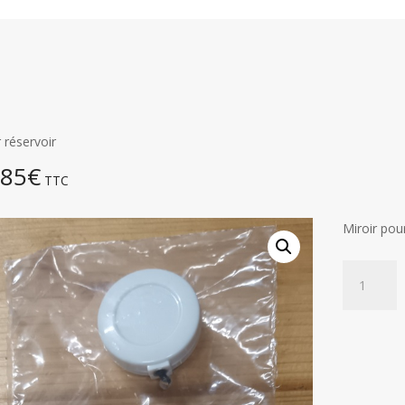
r réservoir
,85
€
TTC
Miroir pou
quantité
de
Miroir
réservoir