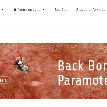
Vente en ligne
Société
Stages et formatio
Back Bo
Paramot