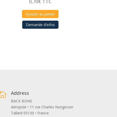
0,70
€
TTC
Ajouter au panier
Demande d'infos
Address

BACK BONE
Aéropole • 11 rue Charles Nungesser
Tallard 05130 • France