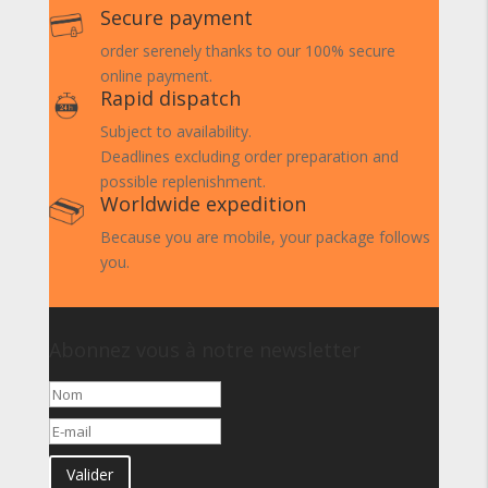
Secure payment
order serenely thanks to our 100% secure
online payment.
Rapid dispatch
Subject to availability.
Deadlines excluding order preparation and
possible replenishment.
Worldwide expedition
Because you are mobile, your package follows
you.
Abonnez vous à notre newsletter
Valider