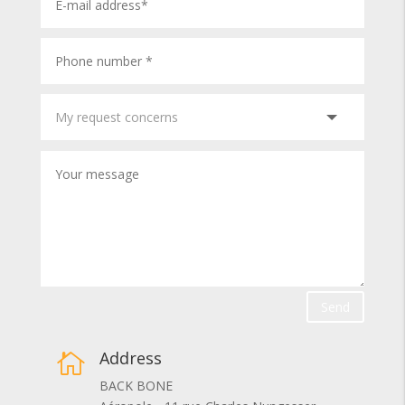
Send
Address

BACK BONE