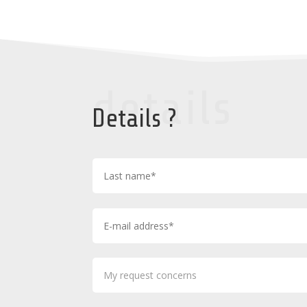
details
Details ?