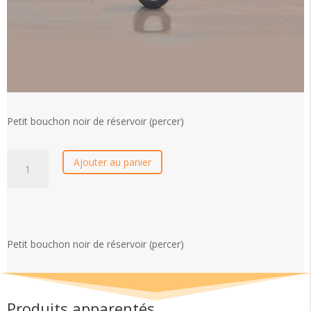
Petit bouchon noir de réservoir (percer)
quantité
Ajouter au panier
de
Petit
bouchon
noir
de
Petit bouchon noir de réservoir (percer)
réservoir
(percer)
Produits apparentés