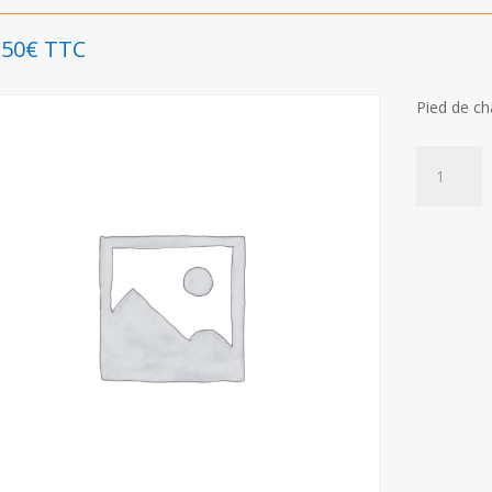
,50
€
TTC
Pied de ch
quantité
de
Pied
de
châssis
125
complet