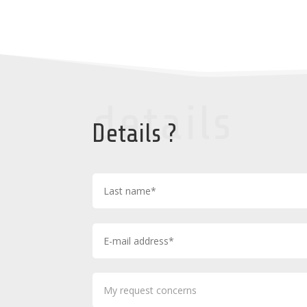
details
Details ?