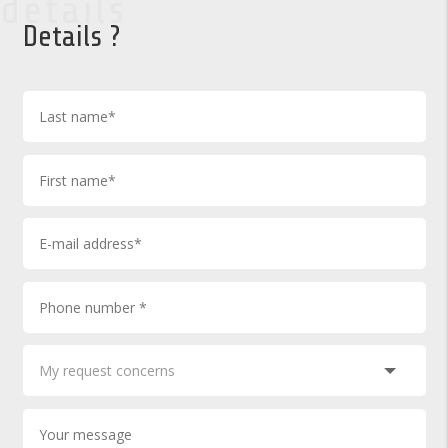
details
Details ?