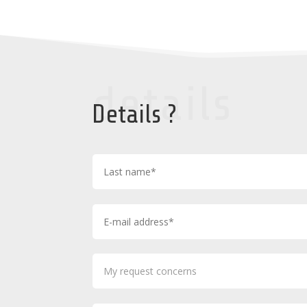
details
Details ?