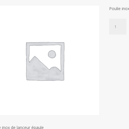
Poulie ino
Poulie
inox
de
lanceur
épaule
quantity
e inox de lanceur épaule