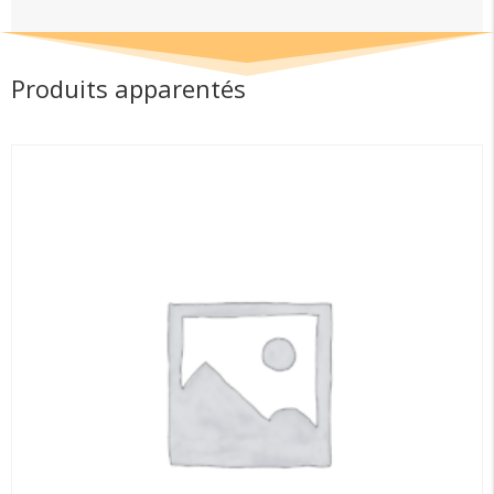
125
N°1
Produits apparentés