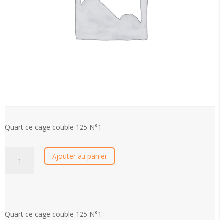
Quart de cage double 125 N°1
quantité
Ajouter au panier
de
Quart
de
cage
double
Quart de cage double 125 N°1