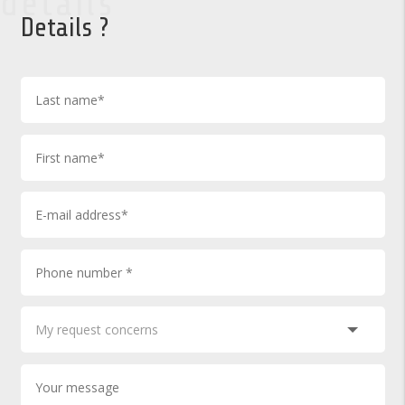
details
Details ?