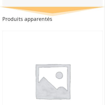
113
N°1
Produits apparentés