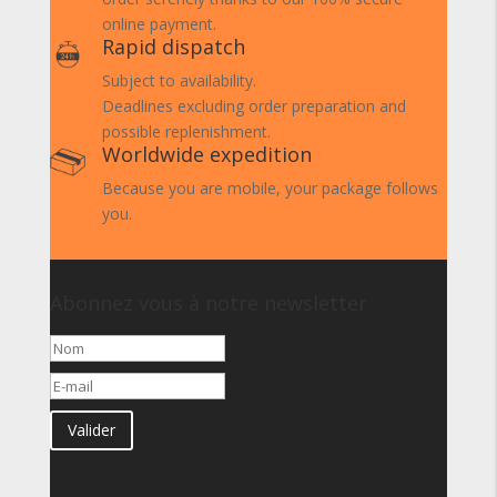
online payment.
Rapid dispatch
Subject to availability.
Deadlines excluding order preparation and
possible replenishment.
Worldwide expedition
Because you are mobile, your package follows
you.
Abonnez vous à notre newsletter
Valider