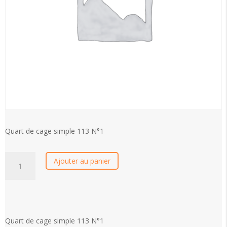
Quart de cage simple 113 N°1
quantité
Ajouter au panier
de
Quart
de
cage
simple
Quart de cage simple 113 N°1