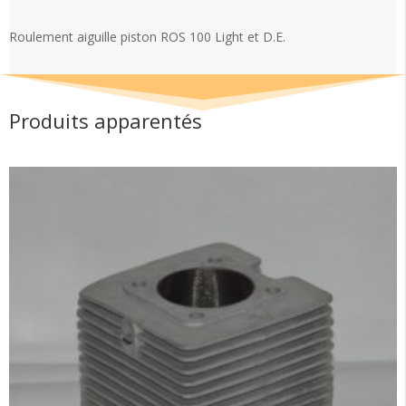
piston
ROS
Roulement aiguille piston ROS 100 Light et D.E.
100
Produits apparentés