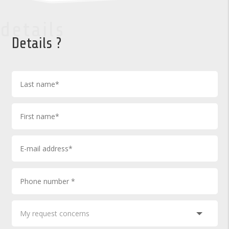
details
Details ?