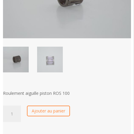
Roulement aiguille piston ROS 100
quantité
Ajouter au panier
de
Roulement
aiguille