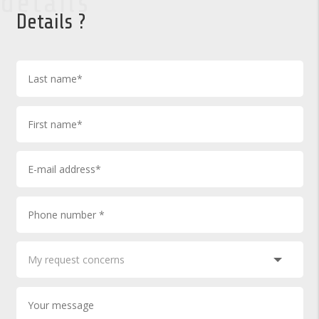
details
Details ?