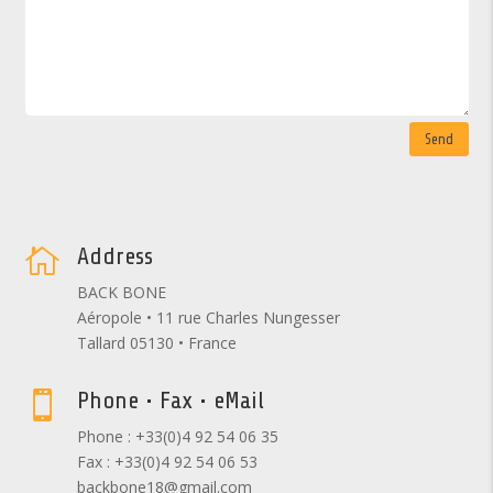
Send
Address

BACK BONE
Aéropole • 11 rue Charles Nungesser
Tallard 05130 • France
Phone • Fax • eMail

Phone : +33(0)4 92 54 06 35
Fax : +33(0)4 92 54 06 53
backbone18@gmail.com