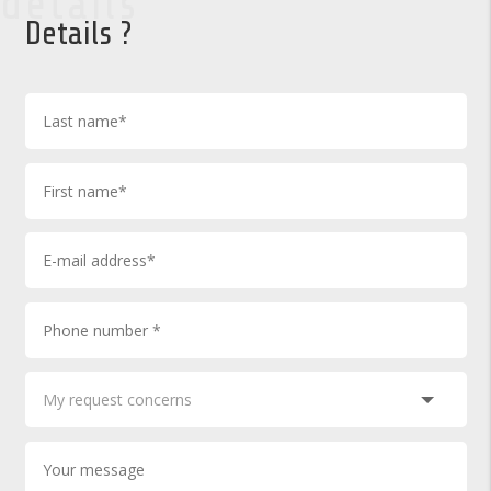
details
Details ?