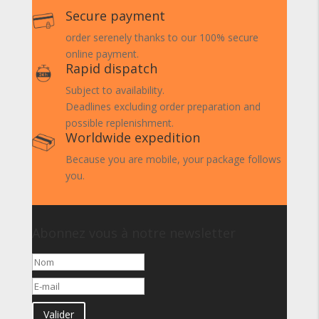
Secure payment
order serenely thanks to our 100% secure
online payment.
Rapid dispatch
Subject to availability.
Deadlines excluding order preparation and
possible replenishment.
Worldwide expedition
Because you are mobile, your package follows
you.
Abonnez vous à notre newsletter
Valider