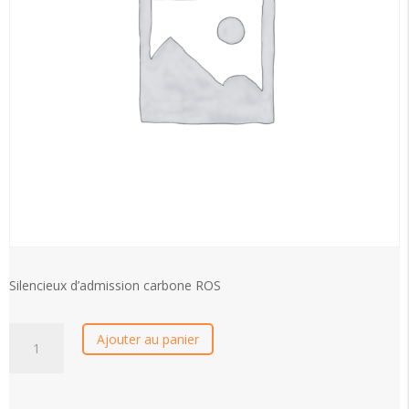
Silencieux d’admission carbone ROS
quantité
Ajouter au panier
de
Silencieux
d’admission