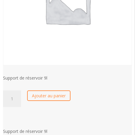
Support de réservoir 9l
quantité
Ajouter au panier
de
Support
de
réservoir
9l
Support de réservoir 9l