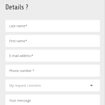
details
Details ?