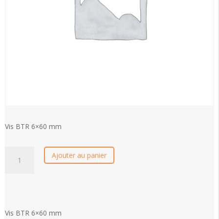
Vis BTR 6×60 mm
quantité
Ajouter au panier
de
Vis
BTR
6x60
mm
Vis BTR 6×60 mm