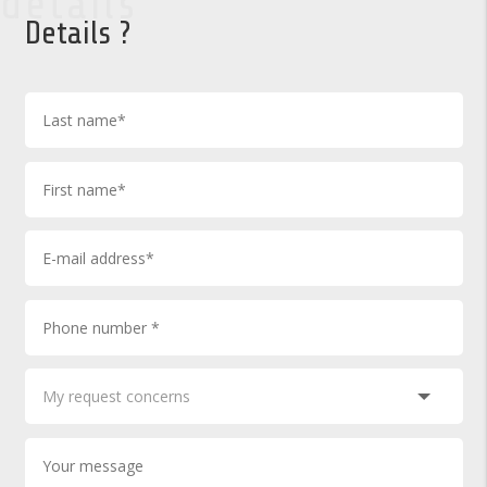
details
Details ?