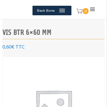
Back Bone
0
VIS BTR 6×60 MM
0,60
€
TTC