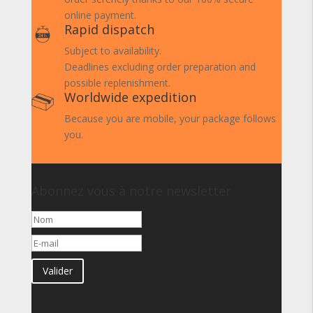
online payment.
Rapid dispatch
Subject to availability.
Deadlines excluding order preparation and
possible replenishment.
Worldwide expedition
Because you are mobile, your package follows
you.
Abonnez vous à notre newsletter
Valider