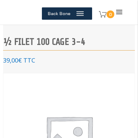
Back Bone
0
½ FILET 100 CAGE 3-4
39,00
€
TTC