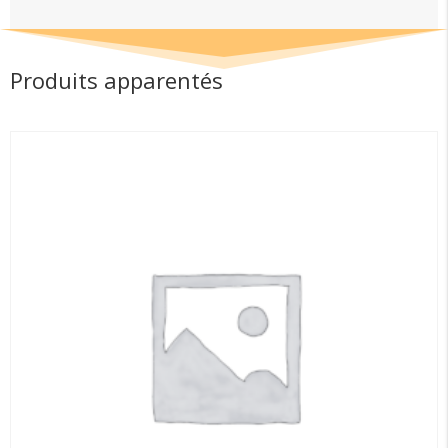
3-
4
Produits apparentés