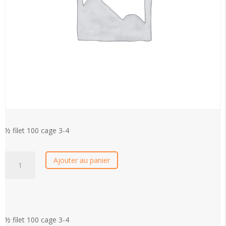
½ filet 100 cage 3-4
quantité
Ajouter au panier
de
½
filet
100
cage
½ filet 100 cage 3-4