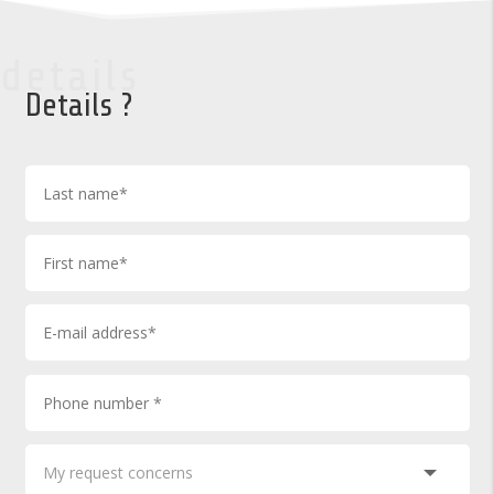
details
Details ?