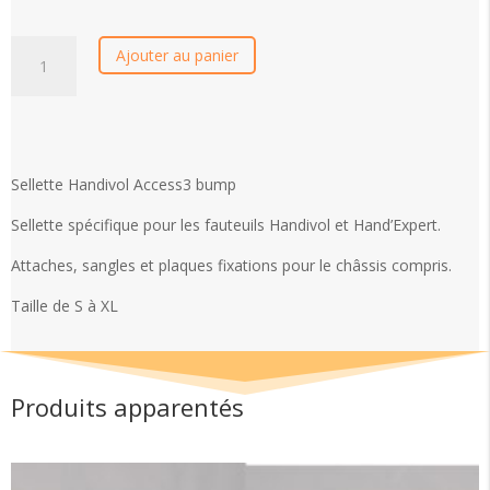
quantité
Ajouter au panier
de
Sellette
Handivol
Access3
Sellette Handivol Access3 bump
Sellette spécifique pour les fauteuils Handivol et Hand’Expert.
Attaches, sangles et plaques fixations pour le châssis compris.
Taille de S à XL
Produits apparentés