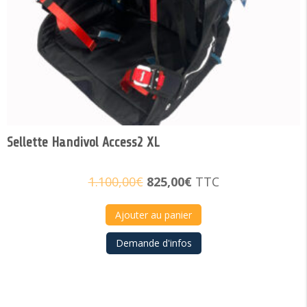
Sellette Handivol Access2 XL
Le
Le
1.100,00
€
825,00
€
TTC
prix
prix
initial
actuel
Ajouter au panier
était :
est :
Demande d'infos
1.100,00€.
825,00€.