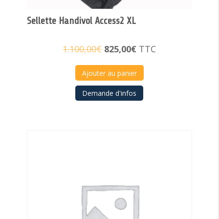
Sellette Handivol Access2 XL
Le
Le
1.100,00
€
825,00
€
TTC
prix
prix
initial
actuel
Ajouter au panier
était :
est :
Demande d'infos
1.100,00€.
825,00€.