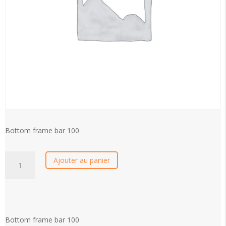
Bottom frame bar 100
Bottom
Ajouter au panier
frame
bar
100
quantity
Bottom frame bar 100