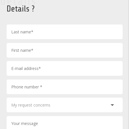
details
Details ?