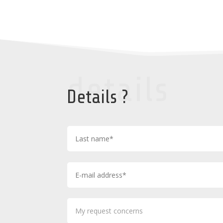
details
Details ?