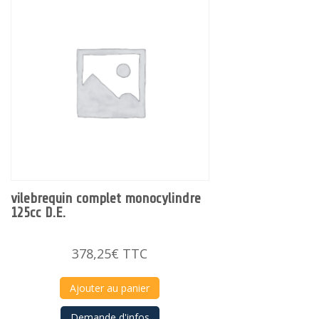
vilebrequin complet monocylindre
125cc D.E.
378,25
€
TTC
Ajouter au panier
Demande d'infos