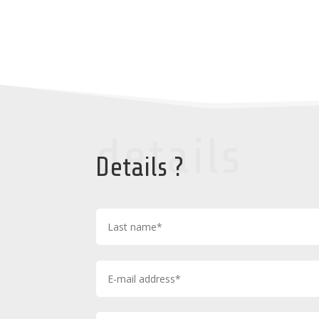
details
Details ?