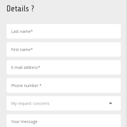
details
Details ?