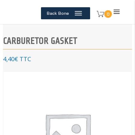
Back Bone
0
CARBURETOR GASKET
4,40
€
TTC