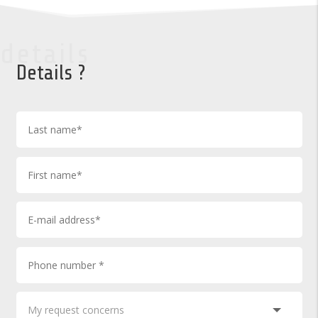
details
Details ?