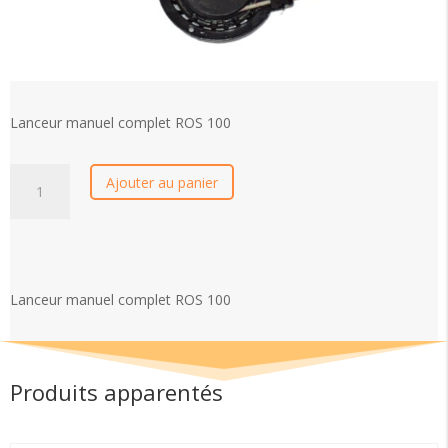
Lanceur manuel complet ROS 100
quantité
Ajouter au panier
de
Lanceur
manuel
complet
ROS
Lanceur manuel complet ROS 100
100
Produits apparentés