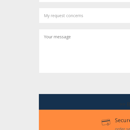
>> 
Secur
order s