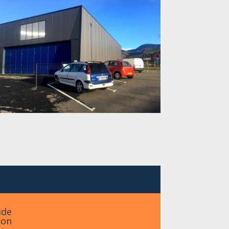
ide
ion