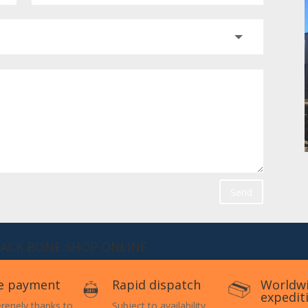
Send
BACK BONE SHOP ONLINE
e payment
Rapid dispatch
Worldw
expedit
erenely thanks to
Subject to availability.