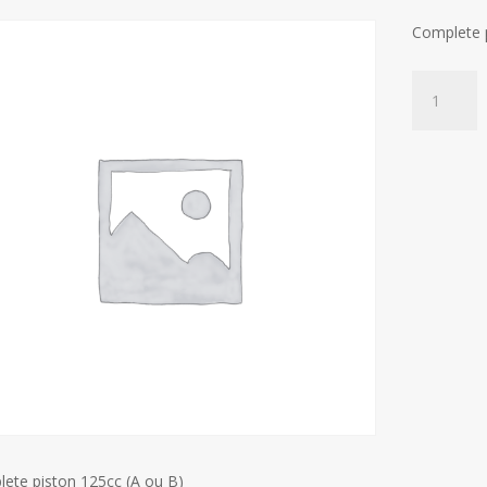
Complete p
Complete
piston
125cc
(A
ou
B)
quantity
ete piston 125cc (A ou B)