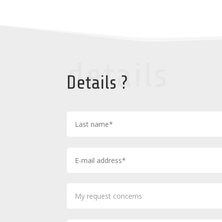
details
Details ?