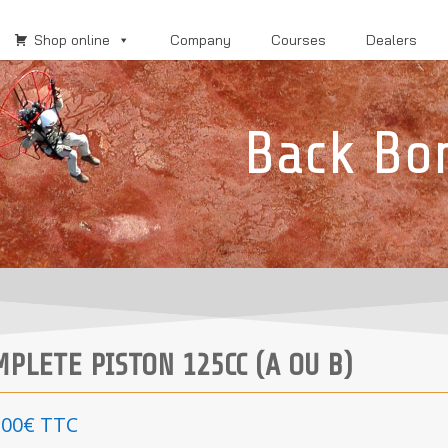
Shop online
Company
Courses
Dealers
Back Bo
MPLETE PISTON 125CC (A OU B)
,00
€
TTC