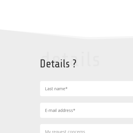
details
Details ?