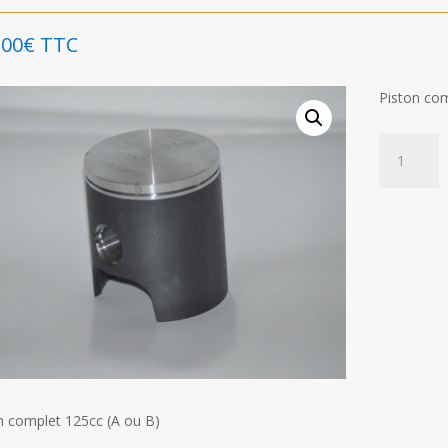
,00
€
TTC
Piston com
quantité
de
Piston
complet
125cc
(A
ou
B)
n complet 125cc (A ou B)