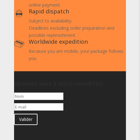
online payment.
Rapid dispatch
Subject to availability.
Deadlines excluding order preparation and
possible replenishment.
Worldwide expedition
Because you are mobile, your package follows
you.
Abonnez vous à notre newsletter
Valider