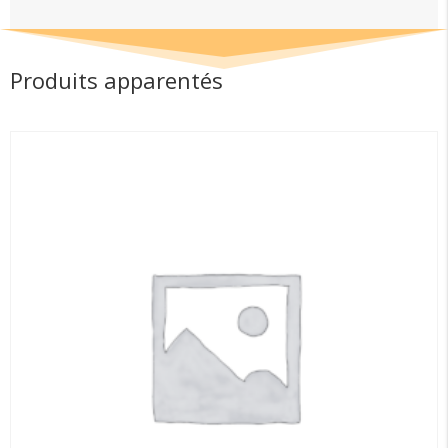
113
N°4
Produits apparentés