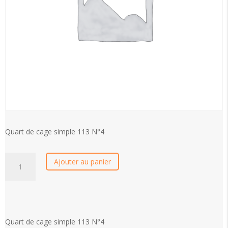
Quart de cage simple 113 N°4
quantité
Ajouter au panier
de
Quart
de
cage
simple
Quart de cage simple 113 N°4