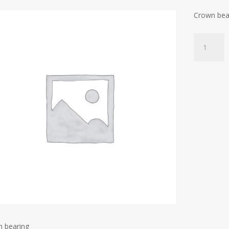
Crown bea
Crown
bearing
quantity
 bearing