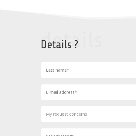
details
Details ?