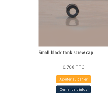
Small black tank screw cap
0,70
€
TTC
Ajouter au panier
Demande d'infos