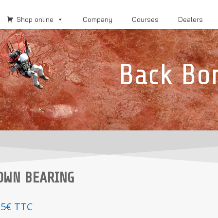
Shop online
Company
Courses
Dealers
Back Bo
OWN BEARING
35
€
TTC