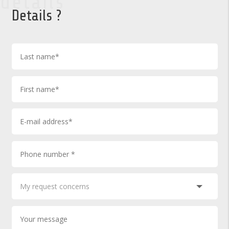
details
Details ?