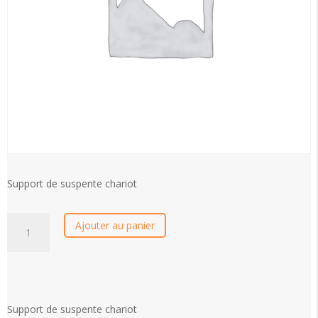
Support de suspente chariot
quantité
Ajouter au panier
de
Support
de
suspente
chariot
Support de suspente chariot